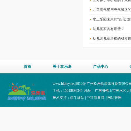
应对孩子不听话的十大
儿童淘气堡与充气城堡
水上乐园未来的“四化”
幼儿园家具有哪些？
幼儿园儿童滑梯的材质
首页
关于欢乐岛
产品中心
www.hldtoy.net 2010@ 广州欢乐岛康体设备有
手机：15918886345 地址：广东省佛山市三水区
技术支持：
牵牛建站
|
中科商务网
|
网站管理