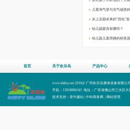
应对孩子不听话的十大
儿童淘气堡与充气城堡
水上乐园未来的“四化”
幼儿园家具有哪些？
幼儿园儿童滑梯的材质
首页
关于欢乐岛
产品中心
www.hldtoy.net 2010@ 广州欢乐岛康体设备有
手机：15918886345 地址：广东省佛山市三水区
技术支持：
牵牛建站
|
中科商务网
|
网站管理