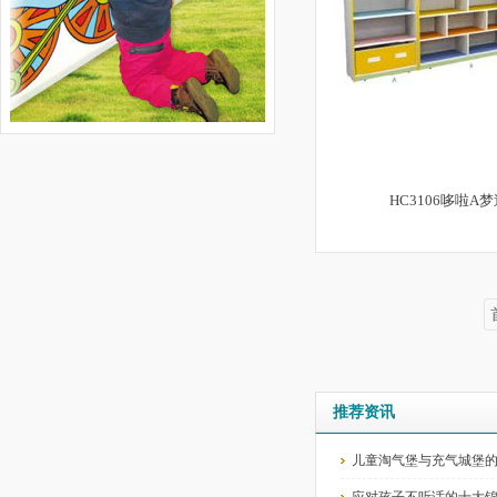
HC3106哆啦A
推荐资讯
儿童淘气堡与充气城堡